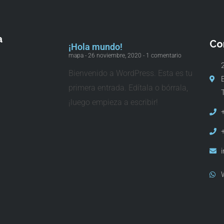
a
Co
¡Hola mundo!
mapa
26 noviembre, 2020
1 comentario
Bienvenido a WordPress. Esta es tu
E
primera entrada. Edítala o bórrala,
¡luego empieza a escribir!