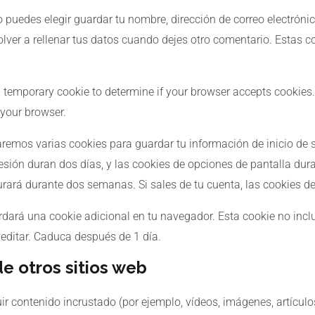
o puedes elegir guardar tu nombre, dirección de correo electróni
ver a rellenar tus datos cuando dejes otro comentario. Estas c
et a temporary cookie to determine if your browser accepts cookie
your browser.
aremos varias cookies para guardar tu información de inicio de 
sesión duran dos días, y las cookies de opciones de pantalla dur
urará durante dos semanas. Si sales de tu cuenta, las cookies de
uardará una cookie adicional en tu navegador. Esta cookie no in
e editar. Caduca después de 1 día.
e otros sitios web
uir contenido incrustado (por ejemplo, vídeos, imágenes, artículos